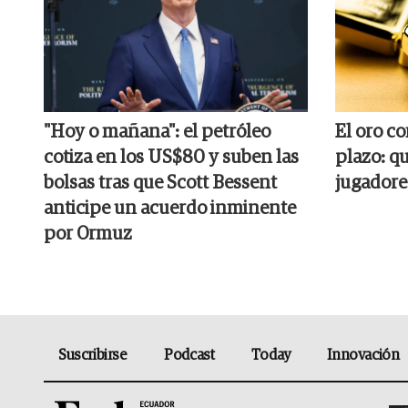
"Hoy o mañana": el petróleo
El oro c
cotiza en los US$80 y suben las
plazo: q
bolsas tras que Scott Bessent
jugadore
anticipe un acuerdo inminente
por Ormuz
Suscribirse
Podcast
Today
Innovación