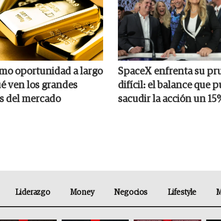
omo oportunidad a largo
SpaceX enfrenta su pr
ué ven los grandes
difícil: el balance que 
s del mercado
sacudir la acción un 15
Liderazgo
Money
Negocios
Lifestyle
M