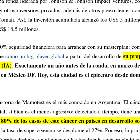
na ronda liderada por Johnson & Johnson Impact Ventures, co
y otros inversores privados, además de otros preexistentes 
afi. Así, la inversión acumulada alcanzó los US$ 5 millone
S$ 18,5 millones.
0% seguridad financiera para arrancar con su masterplan: con
su pro
one
como un big player global
a partir del desarrollo de
l (IA)
Exactamente un año antes de la ronda, en marzo de
.
 en México DF. Hoy, esta ciudad es el epicentro desde don
historia de Mamotest es el más conocido en Argentina. El cán
l, si bien es el menos agresivo: detectado a tiempo, tiene un
l 80% de los casos de este cáncer en países en desarrollo s
e la tasa de supervivencia se desplome al 27%. Por eso, la pri
ógrafos digitales en algunas de las localidades más recónditas