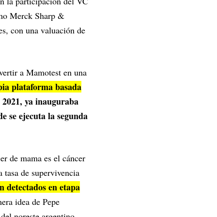
n la participación del VC
como Merck Sharp &
s, con una valuación de
vertir a Mamotest en una
pia plataforma basada
 2021, ya inauguraba
de se ejecuta la segunda
cer de mama es el cáncer
a tasa de supervivencia
on detectados en etapa
mera idea de Pepe
 del noreste argentino,