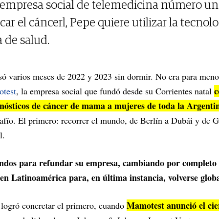
empresa social de telemedicina número un
ar el cáncerl, Pepe quiere utilizar la tecnol
 de salud.
ó varios meses de 2022 y 2023 sin dormir. No era para meno
c
test
, la empresa social que fundó desde su Corrientes natal
gnósticos de cáncer de mama a mujeres de toda la Argenti
afío. El primero: recorrer el mundo, de Berlín a Dubái y de G
al.
ondos para refundar su empresa, cambiando por completo 
en Latinoamérica para, en última instancia, volverse glob
Mamotest anunció el cie
 logró concretar el primero, cuando