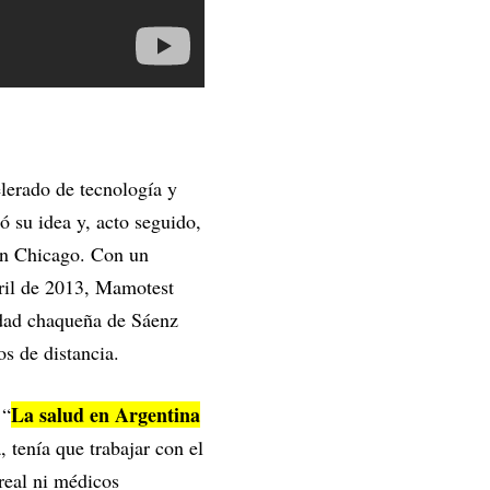
elerado de tecnología y
dó su idea y, acto seguido,
en Chicago. Con un
bril de 2013, Mamotest
idad chaqueña de Sáenz
s de distancia.
La salud en Argentina
 “
 tenía que trabajar con el
real ni médicos