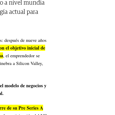
o a nivel mundia
ogía actual para
s: después de nueve años
on el objetivo inicial de
na
, el emprendedor se
inebra a Silicon Valley,
el modelo de negocios y
al.
rre de su Pre Series A