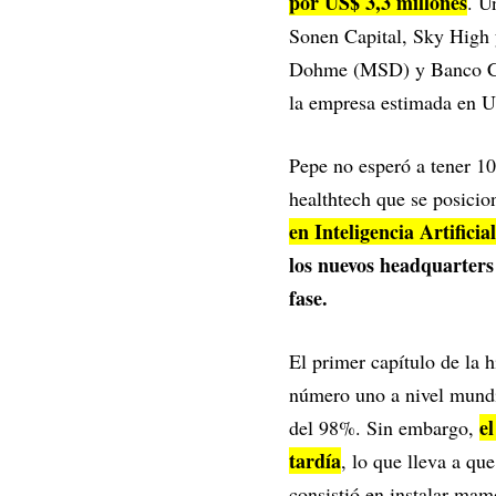
por US$ 3,3 millones
. U
Sonen Capital, Sky High 
Dohme (MSD) y Banco Com
la empresa estimada en U
Pepe no esperó a tener 10
healthtech que se posici
en Inteligencia Artificia
los nuevos headquarters
fase.
El primer capítulo de la 
número uno a nivel mundia
e
del 98%. Sin embargo,
tardía
, lo que lleva a qu
consistió en instalar mam