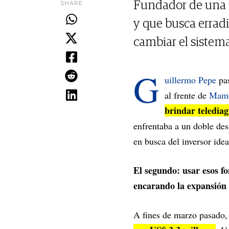
SHARE
Fundador de una 
y que busca erradic
cambiar el sistema
G
uillermo Pepe
pas
al frente de
Mamo
brindar teledia
enfrentaba a un doble des
en busca del inversor ide
El segundo: usar esos f
encarando la expansión 
A fines de marzo pasado,