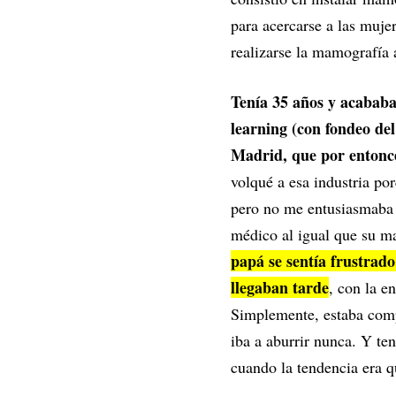
para acercarse a las muje
realizarse la mamografía a
Tenía 35 años y acabab
learning (con fondeo de
Madrid, que por entonc
volqué a esa industria por
pero no me entusiasmaba 
médico al igual que su ma
papá se sentía frustrad
llegaban tarde
, con la e
Simplemente, estaba comp
iba a aburrir nunca. Y te
cuando la tendencia era q