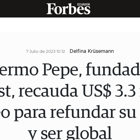
Delfina Krüsemann
7 Julio de 2023 10.12
lermo Pepe, fundad
, recauda US$ 3.3
o para refundar s
y ser global