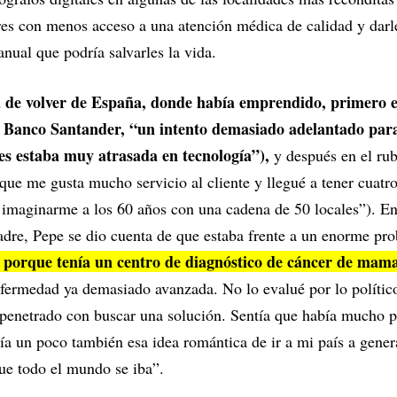
res con menos acceso a una atención médica de calidad y darle
nual que podría salvarles la vida.
a de volver de España, donde había emprendido, primero 
l Banco Santander, “un intento demasiado adelantado para
es estaba muy atrasada en tecnología”),
y después en el ru
que me gusta mucho servicio al cliente y llegué a tener cuatro
imaginarme a los 60 años con una cadena de 50 locales”). En
dre, Pepe se dio cuenta de que estaba frente a un enorme prob
o porque tenía un centro de diagnóstico de cáncer de mama
nfermedad ya demasiado avanzada. No lo evalué por lo polític
enetrado con buscar una solución. Sentía que había mucho p
nía un poco también esa idea romántica de ir a mi país a gener
ue todo el mundo se iba”.