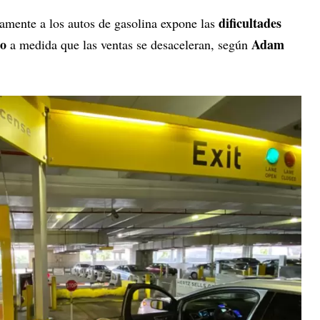
dificultades
mente a los autos de gasolina expone las
co
Adam
a medida que las ventas se desaceleran, según