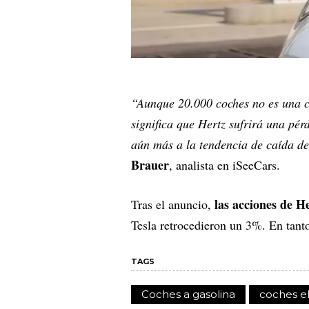
“Aunque 20.000 coches no es una ci
significa que Hertz sufrirá una pér
aún más a la tendencia de caída del
Brauer
, analista en iSeeCars.
las acciones de H
Tras el anuncio,
Tesla retrocedieron un 3%. En tanto
TAGS
Coches a gasolina
coches el