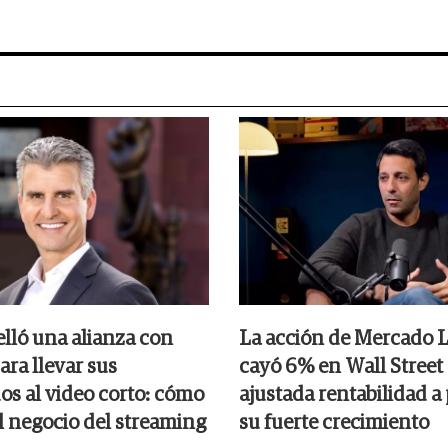
elló una alianza con
La acción de Mercado L
ara llevar sus
cayó 6% en Wall Street 
os al video corto: cómo
ajustada rentabilidad a
l negocio del streaming
su fuerte crecimiento