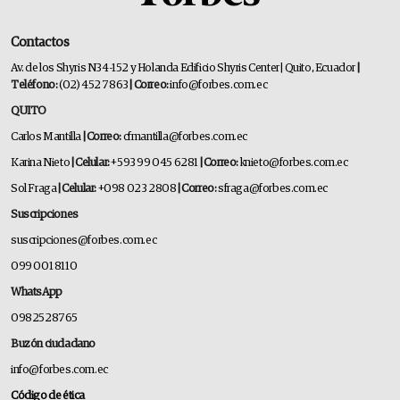
Contactos
Av. de los Shyris N34-152 y Holanda Edificio Shyris Center | Quito, Ecuador
|
Teléfono:
(02) 452 7863
| Correo:
info@forbes.com.ec
QUITO
Carlos Mantilla
| Correo:
cfmantilla@forbes.com.ec
Karina Nieto
| Celular:
+593 99 045 6281
| Correo:
knieto@forbes.com.ec
Sol Fraga
| Celular:
+098 023 2808
| Correo:
sfraga@forbes.com.ec
Suscripciones
suscripciones@forbes.com.ec
099 001 8110
WhatsApp
0982528765
Buzón ciudadano
info@forbes.com.ec
Código de ética