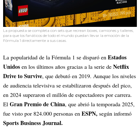
La propuesta se completa con sets que recrean boxes, camiones y talleres,
para que los fanáticos de todo el mundo puedan llevar la emoción de la
Fórmula 1 directamente a sus casas.
Estados
La popularidad de la Fórmula 1 se disparó en
Unidos
Netflix
en los últimos años gracias a la serie de
Drive to Survive
, que debutó en 2019. Aunque los niveles
de audiencia televisiva se estabilizaron después del pico,
en 2024 superaron el millón de espectadores por carrera.
Gran Premio de China
El
, que abrió la temporada 2025,
ESPN,
fue visto por 824.000 personas en
según informó
Sports Business Journal.