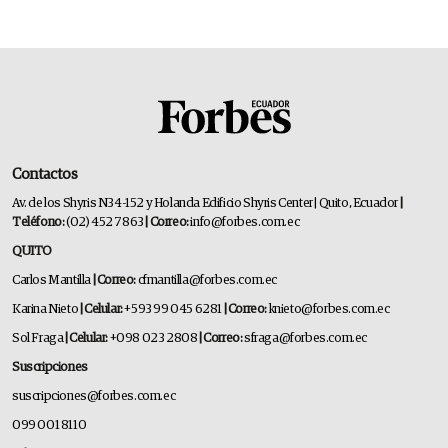
Contactos
Av. de los Shyris N34-152 y Holanda Edificio Shyris Center | Quito, Ecuador
|
Teléfono:
(02) 452 7863
| Correo:
info@forbes.com.ec
QUITO
Carlos Mantilla
| Correo:
cfmantilla@forbes.com.ec
Karina Nieto
| Celular:
+593 99 045 6281
| Correo:
knieto@forbes.com.ec
Sol Fraga
| Celular:
+098 023 2808
| Correo:
sfraga@forbes.com.ec
Suscripciones
suscripciones@forbes.com.ec
099 001 8110