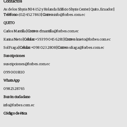
Contactos
Av. de los Shyris N34-152 y Holanda Edificio Shyris Center | Quito, Ecuador
|
Teléfono:
(02) 452 7863
| Correo:
info@forbes.com.ec
QUITO
Carlos Mantilla
| Correo:
cfmantilla@forbes.com.ec
Karina Nieto
| Celular:
+593 99 045 6281
| Correo:
knieto@forbes.com.ec
Sol Fraga
| Celular:
+098 023 2808
| Correo:
sfraga@forbes.com.ec
Suscripciones
suscripciones@forbes.com.ec
099 001 8110
WhatsApp
0982528765
Buzón ciudadano
info@forbes.com.ec
Código de ética