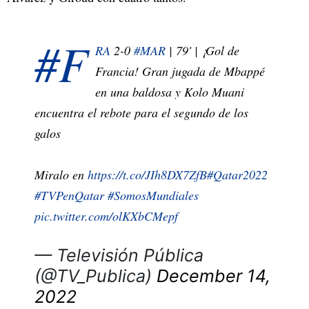
#F
RA
2-0
#MAR
| 79' | ¡Gol de
Francia! Gran jugada de Mbappé
en una baldosa y Kolo Muani
encuentra el rebote para el segundo de los
galos
Miralo en
https://t.co/JIh8DX7ZfB
#Qatar2022
#TVPenQatar
#SomosMundiales
pic.twitter.com/olKXbCMepf
— Televisión Pública
(@TV_Publica)
December 14,
2022