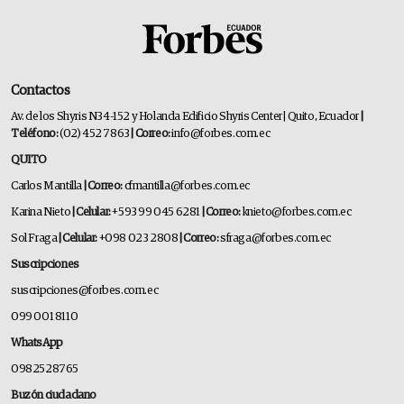
Contactos
Av. de los Shyris N34-152 y Holanda Edificio Shyris Center | Quito, Ecuador
|
Teléfono:
(02) 452 7863
| Correo:
info@forbes.com.ec
QUITO
Carlos Mantilla
| Correo:
cfmantilla@forbes.com.ec
Karina Nieto
| Celular:
+593 99 045 6281
| Correo:
knieto@forbes.com.ec
Sol Fraga
| Celular:
+098 023 2808
| Correo:
sfraga@forbes.com.ec
Suscripciones
suscripciones@forbes.com.ec
099 001 8110
WhatsApp
0982528765
Buzón ciudadano