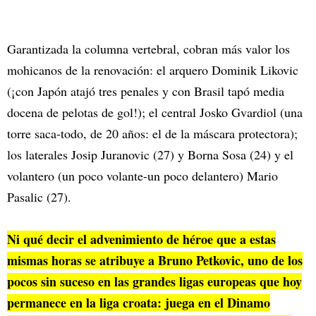
Garantizada la columna vertebral, cobran más valor los
mohicanos de la renovación: el arquero Dominik Likovic
(¡con Japón atajó tres penales y con Brasil tapó media
docena de pelotas de gol!); el central Josko Gvardiol (una
torre saca-todo, de 20 años: el de la máscara protectora);
los laterales Josip Juranovic (27) y Borna Sosa (24) y el
volantero (un poco volante-un poco delantero) Mario
Pasalic (27).
Ni qué decir el advenimiento de héroe que a estas
mismas horas se atribuye a Bruno Petkovic, uno de los
pocos sin suceso en las grandes ligas europeas que hoy
permanece en la liga croata: juega en el Dinamo