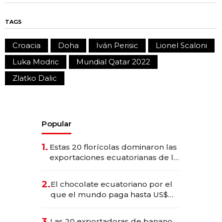
TAGS
Croacia
Doha
Iván Perisic
Lionel Scaloni
Luka Modric
Mundial Qatar 2022
Zlatko Dalic
Popular
1.
Estas 20 florícolas dominaron las
exportaciones ecuatorianas de la
industria en 2025
2.
El chocolate ecuatoriano por el
que el mundo paga hasta US$
490 por barra
3.
Las 20 exportadoras de banano