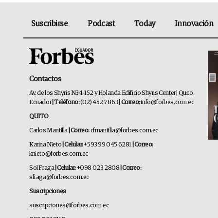
Suscribirse
Podcast
Today
Innovación
Contactos
Av. de los Shyris N34-152 y Holanda Edificio Shyris Center | Quito,
Ecuador
| Teléfono:
(02) 452 7863
| Correo:
info@forbes.com.ec
QUITO
Carlos Mantilla
| Correo:
cfmantilla@forbes.com.ec
Karina Nieto
| Celular:
+593 99 045 6281
| Correo:
knieto@forbes.com.ec
Sol Fraga
| Celular:
+098 023 2808
| Correo:
sfraga@forbes.com.ec
Suscripciones
suscripciones@forbes.com.ec