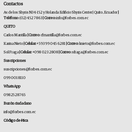
Contactos
Av. de los Shyris N34-152 y Holanda Edificio Shyris Center | Quito, Ecuador
|
Teléfono:
(02) 452 7863
| Correo:
info@forbes.com.ec
QUITO
Carlos Mantilla
| Correo:
cfmantilla@forbes.com.ec
Karina Nieto
| Celular:
+593 99 045 6281
| Correo:
knieto@forbes.com.ec
Sol Fraga
| Celular:
+098 023 2808
| Correo:
sfraga@forbes.com.ec
Suscripciones
suscripciones@forbes.com.ec
099 001 8110
WhatsApp
0982528765
Buzón ciudadano
info@forbes.com.ec
Código de ética