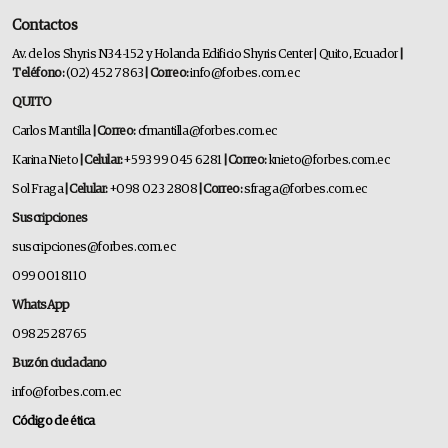
Contactos
Av. de los Shyris N34-152 y Holanda Edificio Shyris Center | Quito, Ecuador
|
Teléfono:
(02) 452 7863
| Correo:
info@forbes.com.ec
QUITO
Carlos Mantilla
| Correo:
cfmantilla@forbes.com.ec
Karina Nieto
| Celular:
+593 99 045 6281
| Correo:
knieto@forbes.com.ec
Sol Fraga
| Celular:
+098 023 2808
| Correo:
sfraga@forbes.com.ec
Suscripciones
suscripciones@forbes.com.ec
099 001 8110
WhatsApp
0982528765
Buzón ciudadano
info@forbes.com.ec
Código de ética