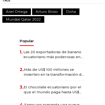
TAGS
Ariel Ortega
Arturo Brizio
Doha
Mundial Qatar 2022
Popular
1.
Las 20 exportadoras de banano
ecuatoriano más poderosas en
2025
2.
Más de US$ 100 millones se
invierten en la transformación de
Solca
3.
El chocolate ecuatoriano por el
que el mundo paga hasta US$
490 por barra
4.
Samsung presenta una nueva