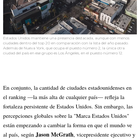
Estados Unidos mantiene una presencia destacada, aunque con menos
ciudades dentro del top 20 en comparación con la lista del año pasado.
Además de Nueva York, que ocupa el puesto número 2, la única otra
ciudad del país en ese grupo es Los Ángeles, en el puesto número 12.
En conjunto, la cantidad de ciudades estadounidenses en
el ranking —la más alta de cualquier país— refleja la
fortaleza persistente de Estados Unidos. Sin embargo, las
percepciones globales sobre la "Marca Estados Unidos"
están empezando a cambiar la forma en que el mundo ve
Jason McGrath
al país, según
, vicepresidente ejecutivo y