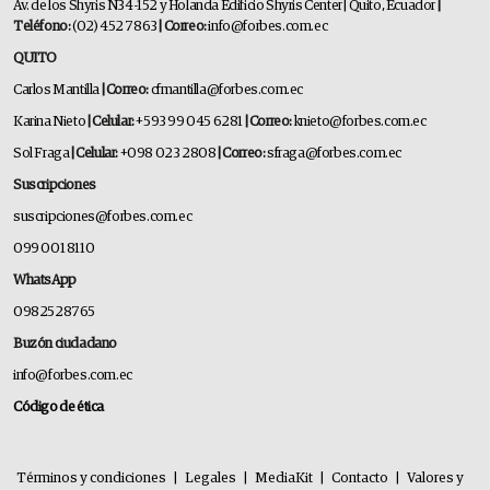
Av. de los Shyris N34-152 y Holanda Edificio Shyris Center | Quito, Ecuador
|
Teléfono:
(02) 452 7863
| Correo:
info@forbes.com.ec
QUITO
Carlos Mantilla
| Correo:
cfmantilla@forbes.com.ec
Karina Nieto
| Celular:
+593 99 045 6281
| Correo:
knieto@forbes.com.ec
Sol Fraga
| Celular:
+098 023 2808
| Correo:
sfraga@forbes.com.ec
Suscripciones
suscripciones@forbes.com.ec
099 001 8110
WhatsApp
0982528765
Buzón ciudadano
info@forbes.com.ec
Código de ética
Términos y condiciones
|
Legales
|
MediaKit
|
Contacto
|
Valores y