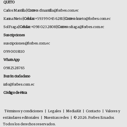
QUITO
Carlos Mantilla
| Correo:
cfmantilla@forbes.com.ec
Karina Nieto
| Celular:
+593 99 045 6281
| Correo:
knieto@forbes.com.ec
Sol Fraga
| Celular:
+098 023 2808
| Correo:
sfraga@forbes.com.ec
Suscripciones
suscripciones@forbes.com.ec
099 001 8110
WhatsApp
0982528765
Buzón ciudadano
info@forbes.com.ec
Código de ética
Términos y condiciones
|
Legales
|
MediaKit
|
Contacto
|
Valores y
estándares editoriales
|
Nuestras redes
|
© 2026. Forbes Ecuador.
Todos los derechos reservados.