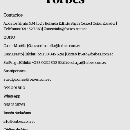
Contactos
Av. de los Shyris N34-152 y Holanda Edificio Shyris Center | Quito, Ecuador
|
Teléfono:
(02) 452 7863
| Correo:
info@forbes.com.ec
QUITO
Carlos Mantilla
| Correo:
cfmantilla@forbes.com.ec
Karina Nieto
| Celular:
+593 99 045 6281
| Correo:
knieto@forbes.com.ec
Sol Fraga
| Celular:
+098 023 2808
| Correo:
sfraga@forbes.com.ec
Suscripciones
suscripciones@forbes.com.ec
099 001 8110
WhatsApp
0982528765
Buzón ciudadano
info@forbes.com.ec