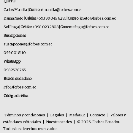
QUITO
Carlos Mantilla
| Correo:
cfmantilla@forbes.com.ec
Karina Nieto
| Celular:
+593 99 045 6281
| Correo:
knieto@forbes.com.ec
Sol Fraga
| Celular:
+098 023 2808
| Correo:
sfraga@forbes.com.ec
Suscripciones
suscripciones@forbes.com.ec
099 001 8110
WhatsApp
0982528765
Buzón ciudadano
info@forbes.com.ec
Código de ética
Términos y condiciones
|
Legales
|
MediaKit
|
Contacto
|
Valores y
estándares editoriales
|
Nuestras redes
|
© 2026. Forbes Ecuador.
Todos los derechos reservados.