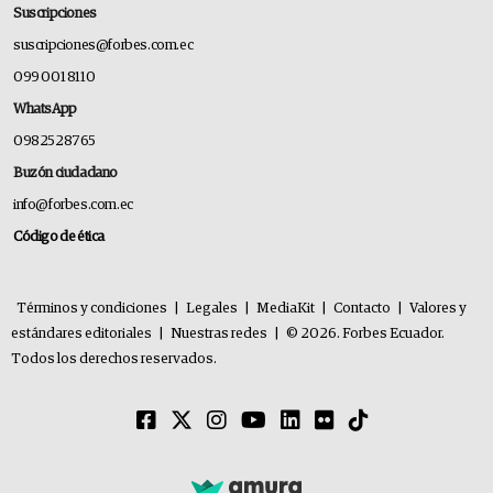
Suscripciones
suscripciones@forbes.com.ec
099 001 8110
WhatsApp
0982528765
Buzón ciudadano
info@forbes.com.ec
Código de ética
Términos y condiciones
|
Legales
|
MediaKit
|
Contacto
|
Valores y
estándares editoriales
|
Nuestras redes
|
© 2026. Forbes Ecuador.
Todos los derechos reservados.