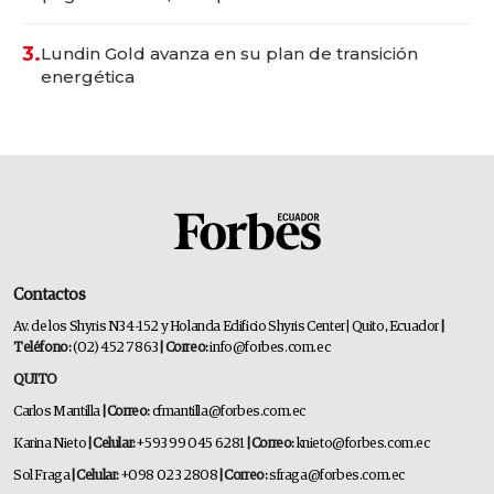
3.
Lundin Gold avanza en su plan de transición
energética
Contactos
Av. de los Shyris N34-152 y Holanda Edificio Shyris Center | Quito, Ecuador
|
Teléfono:
(02) 452 7863
| Correo:
info@forbes.com.ec
QUITO
Carlos Mantilla
| Correo:
cfmantilla@forbes.com.ec
Karina Nieto
| Celular:
+593 99 045 6281
| Correo:
knieto@forbes.com.ec
Sol Fraga
| Celular:
+098 023 2808
| Correo:
sfraga@forbes.com.ec