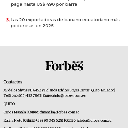
paga hasta US$ 490 por barra
3.
Las 20 exportadoras de banano ecuatoriano más
poderosas en 2025
Contactos
Av. de los Shyris N34-152 y Holanda Edificio Shyris Center | Quito, Ecuador
|
Teléfono:
(02) 452 7863
| Correo:
info@forbes.com.ec
QUITO
Carlos Mantilla
| Correo:
cfmantilla@forbes.com.ec
Karina Nieto
| Celular:
+593 99 045 6281
| Correo:
knieto@forbes.com.ec