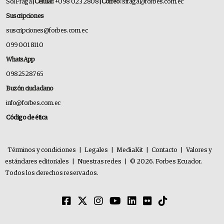
Sol Fraga
| Celular:
+098 023 2808
| Correo:
sfraga@forbes.com.ec
Suscripciones
suscripciones@forbes.com.ec
099 001 8110
WhatsApp
0982528765
Buzón ciudadano
info@forbes.com.ec
Código de ética
Términos y condiciones
|
Legales
|
MediaKit
|
Contacto
|
Valores y
estándares editoriales
|
Nuestras redes
|
© 2026. Forbes Ecuador.
Todos los derechos reservados.