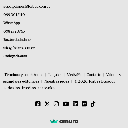
suscripciones@forbes.com.ec
099 001 8110
WhatsApp
0982528765
Buzón ciudadano
info@forbes.com.ec
Código de ética
Términos y condiciones
|
Legales
|
MediaKit
|
Contacto
|
Valores y
estándares editoriales
|
Nuestras redes
|
© 2026. Forbes Ecuador.
Todos los derechos reservados.