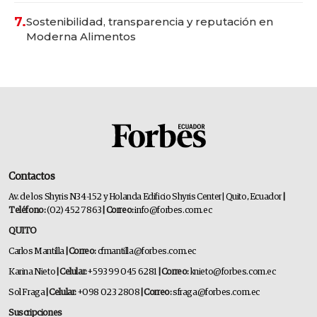
7.
Sostenibilidad, transparencia y reputación en
Moderna Alimentos
Contactos
Av. de los Shyris N34-152 y Holanda Edificio Shyris Center | Quito, Ecuador
|
Teléfono:
(02) 452 7863
| Correo:
info@forbes.com.ec
QUITO
Carlos Mantilla
| Correo:
cfmantilla@forbes.com.ec
Karina Nieto
| Celular:
+593 99 045 6281
| Correo:
knieto@forbes.com.ec
Sol Fraga
| Celular:
+098 023 2808
| Correo:
sfraga@forbes.com.ec
Suscripciones