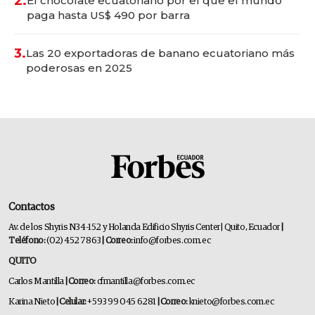
2.
El chocolate ecuatoriano por el que el mundo
paga hasta US$ 490 por barra
3.
Las 20 exportadoras de banano ecuatoriano más
poderosas en 2025
Contactos
Av. de los Shyris N34-152 y Holanda Edificio Shyris Center | Quito, Ecuador
|
Teléfono:
(02) 452 7863
| Correo:
info@forbes.com.ec
QUITO
Carlos Mantilla
| Correo:
cfmantilla@forbes.com.ec
Karina Nieto
| Celular:
+593 99 045 6281
| Correo:
knieto@forbes.com.ec