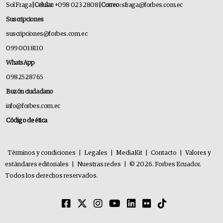
Sol Fraga
| Celular:
+098 023 2808
| Correo:
sfraga@forbes.com.ec
Suscripciones
suscripciones@forbes.com.ec
099 001 8110
WhatsApp
0982528765
Buzón ciudadano
info@forbes.com.ec
Código de ética
Términos y condiciones
|
Legales
|
MediaKit
|
Contacto
|
Valores y
estándares editoriales
|
Nuestras redes
|
© 2026. Forbes Ecuador.
Todos los derechos reservados.