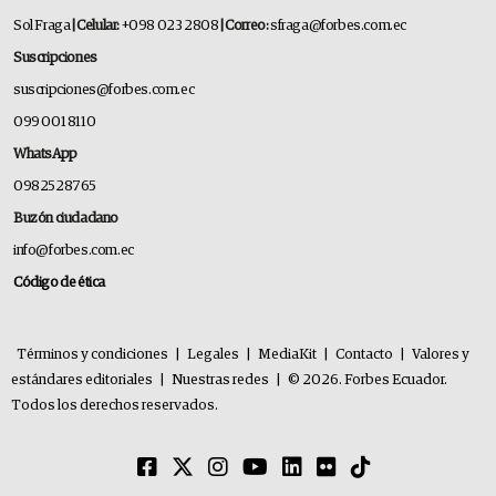
Sol Fraga
| Celular:
+098 023 2808
| Correo:
sfraga@forbes.com.ec
Suscripciones
suscripciones@forbes.com.ec
099 001 8110
WhatsApp
0982528765
Buzón ciudadano
info@forbes.com.ec
Código de ética
Términos y condiciones
|
Legales
|
MediaKit
|
Contacto
|
Valores y
estándares editoriales
|
Nuestras redes
|
© 2026. Forbes Ecuador.
Todos los derechos reservados.