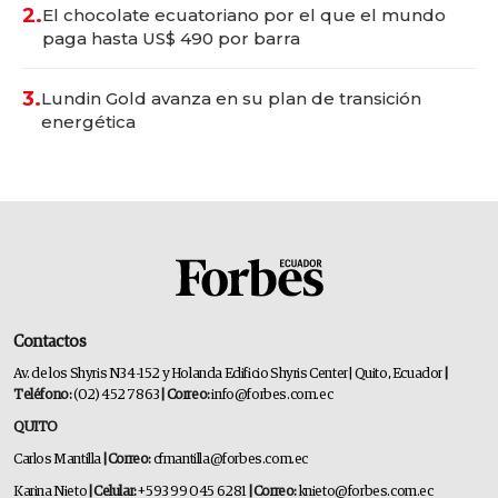
2.
El chocolate ecuatoriano por el que el mundo
paga hasta US$ 490 por barra
3.
Lundin Gold avanza en su plan de transición
energética
Contactos
Av. de los Shyris N34-152 y Holanda Edificio Shyris Center | Quito, Ecuador
|
Teléfono:
(02) 452 7863
| Correo:
info@forbes.com.ec
QUITO
Carlos Mantilla
| Correo:
cfmantilla@forbes.com.ec
Karina Nieto
| Celular:
+593 99 045 6281
| Correo:
knieto@forbes.com.ec