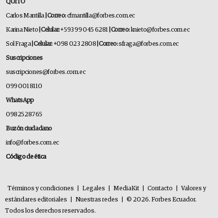
QUITO
Carlos Mantilla
| Correo:
cfmantilla@forbes.com.ec
Karina Nieto
| Celular:
+593 99 045 6281
| Correo:
knieto@forbes.com.ec
Sol Fraga
| Celular:
+098 023 2808
| Correo:
sfraga@forbes.com.ec
Suscripciones
suscripciones@forbes.com.ec
099 001 8110
WhatsApp
0982528765
Buzón ciudadano
info@forbes.com.ec
Código de ética
Términos y condiciones
|
Legales
|
MediaKit
|
Contacto
|
Valores y
estándares editoriales
|
Nuestras redes
|
© 2026. Forbes Ecuador.
Todos los derechos reservados.