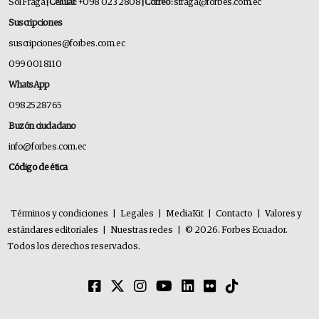
Sol Fraga
| Celular:
+098 023 2808
| Correo:
sfraga@forbes.com.ec
Suscripciones
suscripciones@forbes.com.ec
099 001 8110
WhatsApp
0982528765
Buzón ciudadano
info@forbes.com.ec
Código de ética
Términos y condiciones
|
Legales
|
MediaKit
|
Contacto
|
Valores y
estándares editoriales
|
Nuestras redes
|
© 2026. Forbes Ecuador.
Todos los derechos reservados.