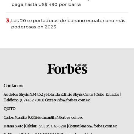
paga hasta US$ 490 por barra
3.
Las 20 exportadoras de banano ecuatoriano más
poderosas en 2025
Contactos
Av. de los Shyris N34-152 y Holanda Edificio Shyris Center | Quito, Ecuador
|
Teléfono:
(02) 452 7863
| Correo:
info@forbes.com.ec
QUITO
Carlos Mantilla
| Correo:
cfmantilla@forbes.com.ec
Karina Nieto
| Celular:
+593 99 045 6281
| Correo:
knieto@forbes.com.ec