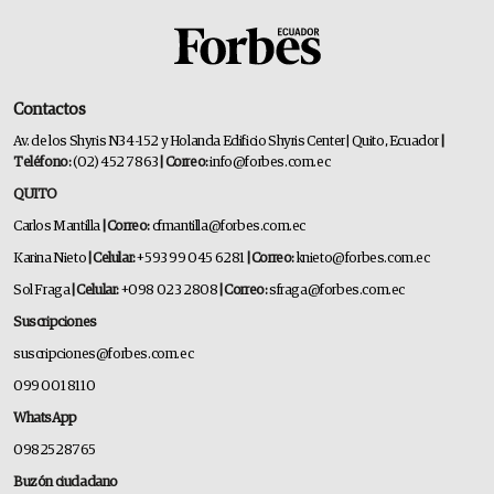
Contactos
Av. de los Shyris N34-152 y Holanda Edificio Shyris Center | Quito, Ecuador
|
Teléfono:
(02) 452 7863
| Correo:
info@forbes.com.ec
QUITO
Carlos Mantilla
| Correo:
cfmantilla@forbes.com.ec
Karina Nieto
| Celular:
+593 99 045 6281
| Correo:
knieto@forbes.com.ec
Sol Fraga
| Celular:
+098 023 2808
| Correo:
sfraga@forbes.com.ec
Suscripciones
suscripciones@forbes.com.ec
099 001 8110
WhatsApp
0982528765
Buzón ciudadano