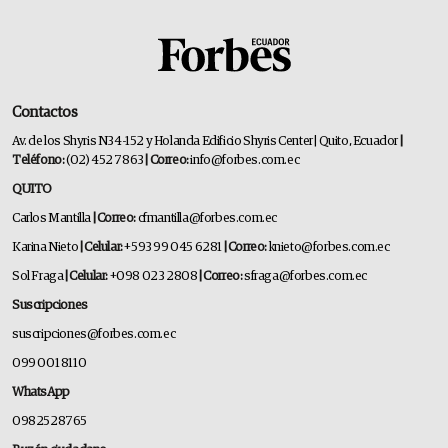
Contactos
Av. de los Shyris N34-152 y Holanda Edificio Shyris Center | Quito, Ecuador
|
Teléfono:
(02) 452 7863
| Correo:
info@forbes.com.ec
QUITO
Carlos Mantilla
| Correo:
cfmantilla@forbes.com.ec
Karina Nieto
| Celular:
+593 99 045 6281
| Correo:
knieto@forbes.com.ec
Sol Fraga
| Celular:
+098 023 2808
| Correo:
sfraga@forbes.com.ec
Suscripciones
suscripciones@forbes.com.ec
099 001 8110
WhatsApp
0982528765