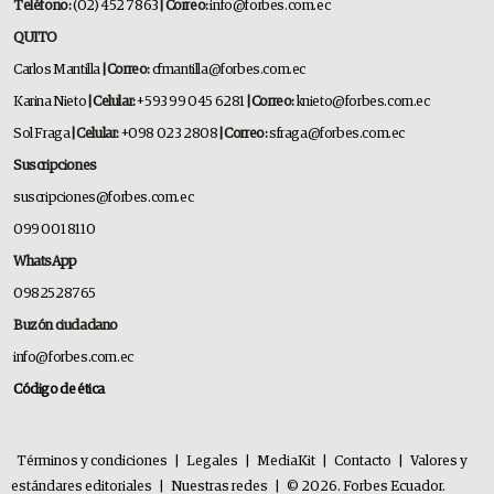
Teléfono:
(02) 452 7863
| Correo:
info@forbes.com.ec
QUITO
Carlos Mantilla
| Correo:
cfmantilla@forbes.com.ec
Karina Nieto
| Celular:
+593 99 045 6281
| Correo:
knieto@forbes.com.ec
Sol Fraga
| Celular:
+098 023 2808
| Correo:
sfraga@forbes.com.ec
Suscripciones
suscripciones@forbes.com.ec
099 001 8110
WhatsApp
0982528765
Buzón ciudadano
info@forbes.com.ec
Código de ética
Términos y condiciones
|
Legales
|
MediaKit
|
Contacto
|
Valores y
estándares editoriales
|
Nuestras redes
|
© 2026. Forbes Ecuador.