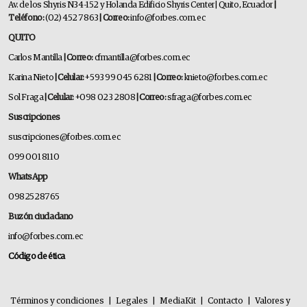
Av. de los Shyris N34-152 y Holanda Edificio Shyris Center | Quito, Ecuador
|
Teléfono:
(02) 452 7863
| Correo:
info@forbes.com.ec
QUITO
Carlos Mantilla
| Correo:
cfmantilla@forbes.com.ec
Karina Nieto
| Celular:
+593 99 045 6281
| Correo:
knieto@forbes.com.ec
Sol Fraga
| Celular:
+098 023 2808
| Correo:
sfraga@forbes.com.ec
Suscripciones
suscripciones@forbes.com.ec
099 001 8110
WhatsApp
0982528765
Buzón ciudadano
info@forbes.com.ec
Código de ética
Términos y condiciones
|
Legales
|
MediaKit
|
Contacto
|
Valores y