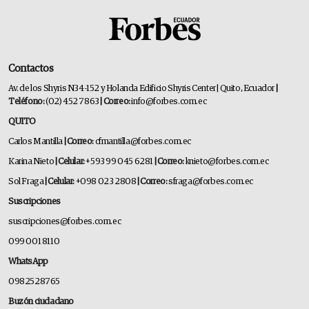
Contactos
Av. de los Shyris N34-152 y Holanda Edificio Shyris Center | Quito, Ecuador
|
Teléfono:
(02) 452 7863
| Correo:
info@forbes.com.ec
QUITO
Carlos Mantilla
| Correo:
cfmantilla@forbes.com.ec
Karina Nieto
| Celular:
+593 99 045 6281
| Correo:
knieto@forbes.com.ec
Sol Fraga
| Celular:
+098 023 2808
| Correo:
sfraga@forbes.com.ec
Suscripciones
suscripciones@forbes.com.ec
099 001 8110
WhatsApp
0982528765
Buzón ciudadano