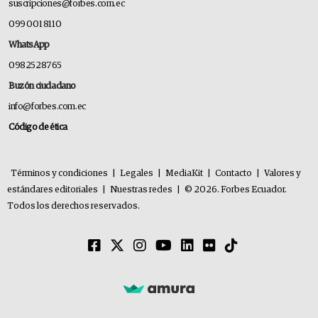
suscripciones@forbes.com.ec
099 001 8110
WhatsApp
0982528765
Buzón ciudadano
info@forbes.com.ec
Código de ética
Términos y condiciones
|
Legales
|
MediaKit
|
Contacto
|
Valores y
estándares editoriales
|
Nuestras redes
|
© 2026. Forbes Ecuador.
Todos los derechos reservados.