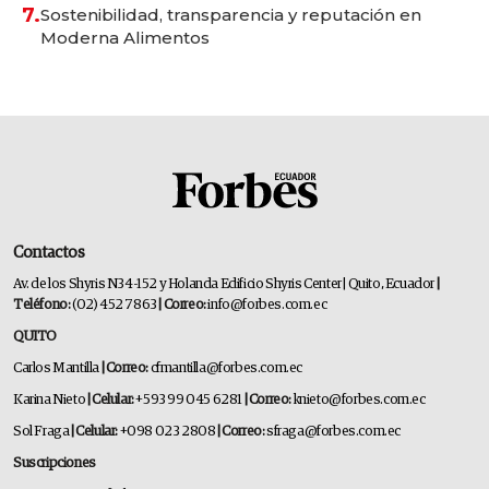
7.
Sostenibilidad, transparencia y reputación en
Moderna Alimentos
Contactos
Av. de los Shyris N34-152 y Holanda Edificio Shyris Center | Quito, Ecuador
|
Teléfono:
(02) 452 7863
| Correo:
info@forbes.com.ec
QUITO
Carlos Mantilla
| Correo:
cfmantilla@forbes.com.ec
Karina Nieto
| Celular:
+593 99 045 6281
| Correo:
knieto@forbes.com.ec
Sol Fraga
| Celular:
+098 023 2808
| Correo:
sfraga@forbes.com.ec
Suscripciones