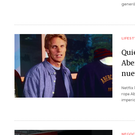
generó 
LIFEST
Quié
Abe
nue
Netflix
ropa Ab
imperio
NEGOC