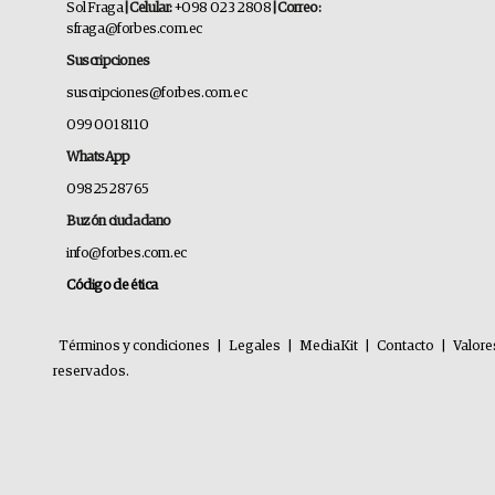
Sol Fraga
| Celular:
+098 023 2808
| Correo:
sfraga@forbes.com.ec
Suscripciones
suscripciones@forbes.com.ec
099 001 8110
WhatsApp
0982528765
Buzón ciudadano
info@forbes.com.ec
Código de ética
Términos y condiciones
|
Legales
|
MediaKit
|
Contacto
|
Valore
reservados.