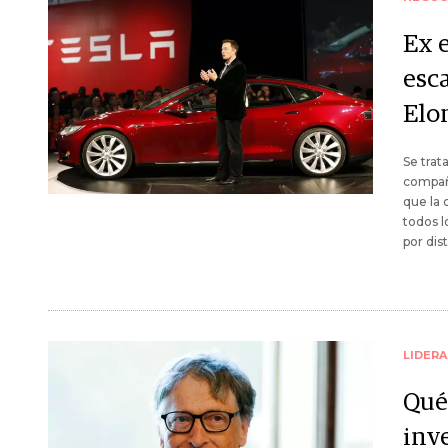
Ex 
esc
Elo
Se trat
compañí
que la 
todos l
por dis
LIDER
Qué
inv