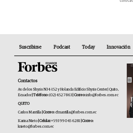
colocad
Suscribirse
Podcast
Today
Innovación
Contactos
Av. de los Shyris N34-152 y Holanda Edificio Shyris Center | Quito,
Ecuador
| Teléfono:
(02) 452 7863
| Correo:
info@forbes.com.ec
QUITO
Carlos Mantilla
| Correo:
cfmantilla@forbes.com.ec
Karina Nieto
| Celular:
+593 99 045 6281
| Correo:
knieto@forbes.com.ec