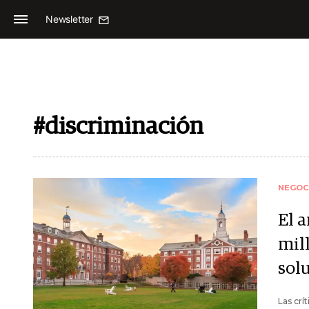
Newsletter
#discriminación
NEGOC
El 
mil
sol
Las crí