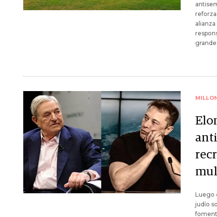
antisem
reforza
alianza
respons
grandes
MILLO
Elo
ant
recr
mul
Luego 
judío s
fomenta