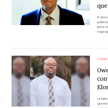
que 
El dire
pública
parte d
inaprop
TODAY
Owe
conv
Elo
La fabr
ignorar