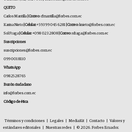
QUITO
Carlos Mantilla
| Correo:
cfmantilla@forbes.com.ec
Karina Nieto
| Celular:
+593 99 045 6281
| Correo:
knieto@forbes.com.ec
Sol Fraga
| Celular:
+098 023 2808
| Correo:
sfraga@forbes.com.ec
Suscripciones
suscripciones@forbes.com.ec
099 001 8110
WhatsApp
0982528765
Buzón ciudadano
info@forbes.com.ec
Código de ética
Términos y condiciones
|
Legales
|
MediaKit
|
Contacto
|
Valores y
estándares editoriales
|
Nuestras redes
|
© 2026. Forbes Ecuador.