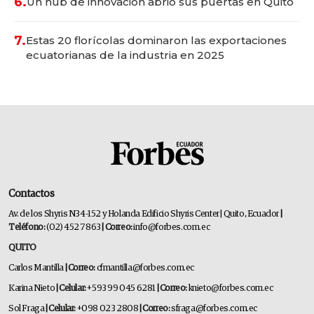
6.
Un hub de innovación abrió sus puertas en Quito
7.
Estas 20 florícolas dominaron las exportaciones
ecuatorianas de la industria en 2025
Contactos
Av. de los Shyris N34-152 y Holanda Edificio Shyris Center | Quito, Ecuador
|
Teléfono:
(02) 452 7863
| Correo:
info@forbes.com.ec
QUITO
Carlos Mantilla
| Correo:
cfmantilla@forbes.com.ec
Karina Nieto
| Celular:
+593 99 045 6281
| Correo:
knieto@forbes.com.ec
Sol Fraga
| Celular:
+098 023 2808
| Correo:
sfraga@forbes.com.ec