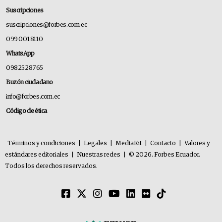
Suscripciones
suscripciones@forbes.com.ec
099 001 8110
WhatsApp
0982528765
Buzón ciudadano
info@forbes.com.ec
Código de ética
Términos y condiciones
|
Legales
|
MediaKit
|
Contacto
|
Valores y
estándares editoriales
|
Nuestras redes
|
© 2026. Forbes Ecuador.
Todos los derechos reservados.