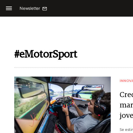
Newsletter
#eMotorSport
INNOV
Cre
mar
jov
Se esti