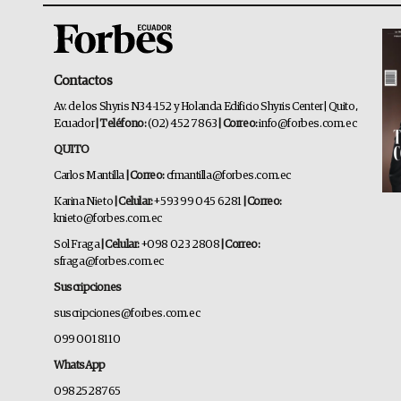
Contactos
Av. de los Shyris N34-152 y Holanda Edificio Shyris Center | Quito,
Ecuador
| Teléfono:
(02) 452 7863
| Correo:
info@forbes.com.ec
QUITO
Carlos Mantilla
| Correo:
cfmantilla@forbes.com.ec
Karina Nieto
| Celular:
+593 99 045 6281
| Correo:
knieto@forbes.com.ec
Sol Fraga
| Celular:
+098 023 2808
| Correo:
sfraga@forbes.com.ec
Suscripciones
suscripciones@forbes.com.ec
099 001 8110
WhatsApp
0982528765