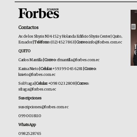
Contactos
Av. de los Shyris N34-152 y Holanda Edificio Shyris Center | Quito,
Ecuador
| Teléfono:
(02) 452 7863
| Correo:
info@forbes.com.ec
QUITO
Carlos Mantilla
| Correo:
cfmantilla@forbes.com.ec
Karina Nieto
| Celular:
+593 99 045 6281
| Correo:
knieto@forbes.com.ec
Sol Fraga
| Celular:
+098 023 2808
| Correo:
sfraga@forbes.com.ec
Suscripciones
suscripciones@forbes.com.ec
099 001 8110
WhatsApp
0982528765