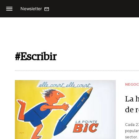
Newsletter
#Escribir
NEGOC
La h
de r
Cada 23
popular
sector.