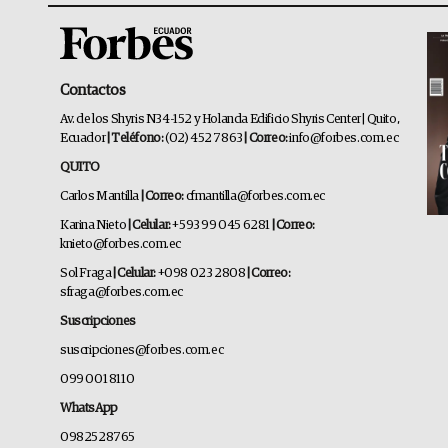
Contactos
Av. de los Shyris N34-152 y Holanda Edificio Shyris Center | Quito,
Ecuador
| Teléfono:
(02) 452 7863
| Correo:
info@forbes.com.ec
QUITO
Carlos Mantilla
| Correo:
cfmantilla@forbes.com.ec
Karina Nieto
| Celular:
+593 99 045 6281
| Correo:
knieto@forbes.com.ec
Sol Fraga
| Celular:
+098 023 2808
| Correo:
sfraga@forbes.com.ec
Suscripciones
suscripciones@forbes.com.ec
099 001 8110
WhatsApp
0982528765