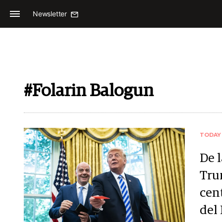
Newsletter
#Folarin Balogun
TODAY
De l
Tru
cen
del