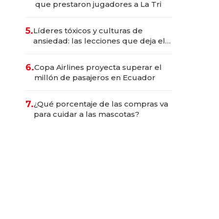
que prestaron jugadores a La Tri
5.
Líderes tóxicos y culturas de
ansiedad: las lecciones que deja el
paso de Marcelo Bielsa por la
selección uruguaya
6.
Copa Airlines proyecta superar el
millón de pasajeros en Ecuador
7.
¿Qué porcentaje de las compras va
para cuidar a las mascotas?