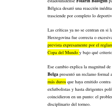
Folarin Balogun
estadounidense
pa
Bélgica desató una reacción inédita
trasciende por completo lo deportiv
Las críticas ya no se centran en si 
Herzegovina fue correcta o excesiva.
prevista expresamente por el regla
Copa del Mundo
y bajo qué criteri
Ese cambio explica la magnitud de 
Belga
presentó un reclamo formal 
más duros
que haya emitido contra 
exfutbolistas y hasta dirigentes po
coincidieron en un punto: el probl
disciplinario del torneo.