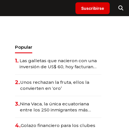
Suscribirse
Popular
1.
Las galletas que nacieron con una
inversión de US$ 60, hoy facturan
US$ 350.000 anuales
2.
Unos rechazan la fruta, ellos la
convierten en ‘oro’
3.
Nina Vaca, la única ecuatoriana
entre los 250 inmigrantes más
exitosos de Estados Unidos
4.
Golazo financiero para los clubes