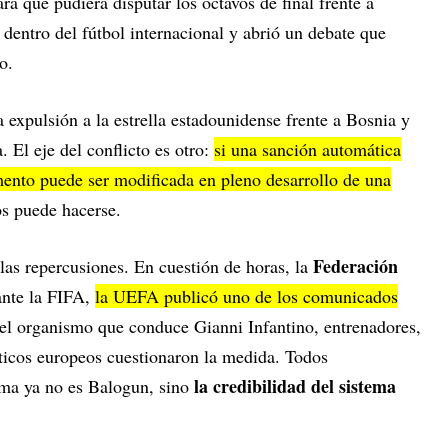
ra que pudiera disputar los octavos de final frente a
 dentro del fútbol internacional y abrió un debate que
o.
la expulsión a la estrella estadounidense frente a Bosnia y
 El eje del conflicto es otro:
si una sanción automática
mento puede ser modificada en pleno desarrollo de una
os puede hacerse.
Federación
las repercusiones. En cuestión de horas, la
ante la FIFA,
la UEFA publicó uno de los comunicados
el organismo que conduce Gianni Infantino, entrenadores,
líticos europeos cuestionaron la medida. Todos
la credibilidad del sistema
ema ya no es Balogun, sino