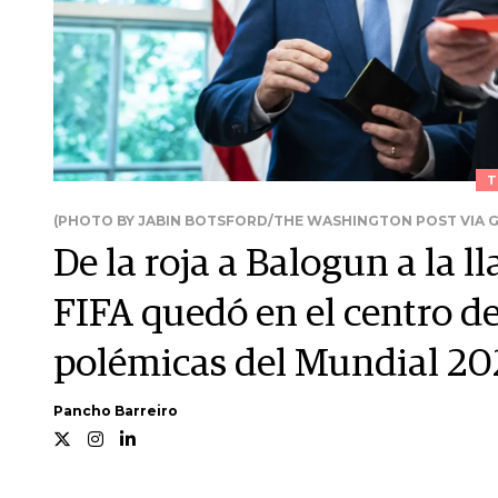
T
(PHOTO BY JABIN BOTSFORD/THE WASHINGTON POST VIA G
De la roja a Balogun a la 
FIFA quedó en el centro d
polémicas del Mundial 20
Pancho Barreiro