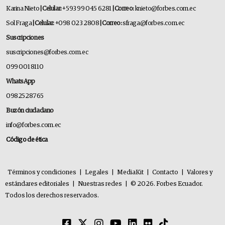
Karina Nieto
| Celular:
+593 99 045 6281
| Correo:
knieto@forbes.com.ec
Sol Fraga
| Celular:
+098 023 2808
| Correo:
sfraga@forbes.com.ec
Suscripciones
suscripciones@forbes.com.ec
099 001 8110
WhatsApp
0982528765
Buzón ciudadano
info@forbes.com.ec
Código de ética
Términos y condiciones
|
Legales
|
MediaKit
|
Contacto
|
Valores y
estándares editoriales
|
Nuestras redes
|
© 2026. Forbes Ecuador.
Todos los derechos reservados.