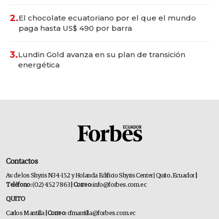
2.
El chocolate ecuatoriano por el que el mundo
paga hasta US$ 490 por barra
3.
Lundin Gold avanza en su plan de transición
energética
Contactos
Av. de los Shyris N34-152 y Holanda Edificio Shyris Center | Quito, Ecuador
|
Teléfono:
(02) 452 7863
| Correo:
info@forbes.com.ec
QUITO
Carlos Mantilla
| Correo:
cfmantilla@forbes.com.ec