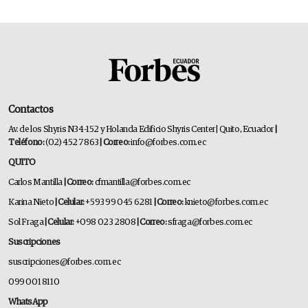
Contactos
Av. de los Shyris N34-152 y Holanda Edificio Shyris Center | Quito, Ecuador
|
Teléfono:
(02) 452 7863
| Correo:
info@forbes.com.ec
QUITO
Carlos Mantilla
| Correo:
cfmantilla@forbes.com.ec
Karina Nieto
| Celular:
+593 99 045 6281
| Correo:
knieto@forbes.com.ec
Sol Fraga
| Celular:
+098 023 2808
| Correo:
sfraga@forbes.com.ec
Suscripciones
suscripciones@forbes.com.ec
099 001 8110
WhatsApp