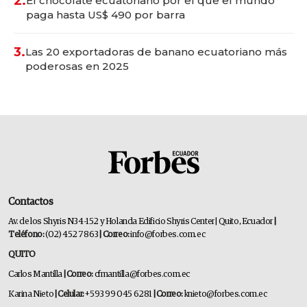
2.
El chocolate ecuatoriano por el que el mundo
paga hasta US$ 490 por barra
3.
Las 20 exportadoras de banano ecuatoriano más
poderosas en 2025
Contactos
Av. de los Shyris N34-152 y Holanda Edificio Shyris Center | Quito, Ecuador
|
Teléfono:
(02) 452 7863
| Correo:
info@forbes.com.ec
QUITO
Carlos Mantilla
| Correo:
cfmantilla@forbes.com.ec
Karina Nieto
| Celular:
+593 99 045 6281
| Correo:
knieto@forbes.com.ec