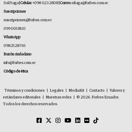
Sol Fraga
| Celular:
+098 023 2808
| Correo:
sfraga@forbes.com.ec
Suscripciones
suscripciones@forbes.com.ec
099 001 8110
WhatsApp
0982528765
Buzón ciudadano
info@forbes.com.ec
Código de ética
Términos y condiciones
|
Legales
|
MediaKit
|
Contacto
|
Valores y
estándares editoriales
|
Nuestras redes
|
© 2026. Forbes Ecuador.
Todos los derechos reservados.