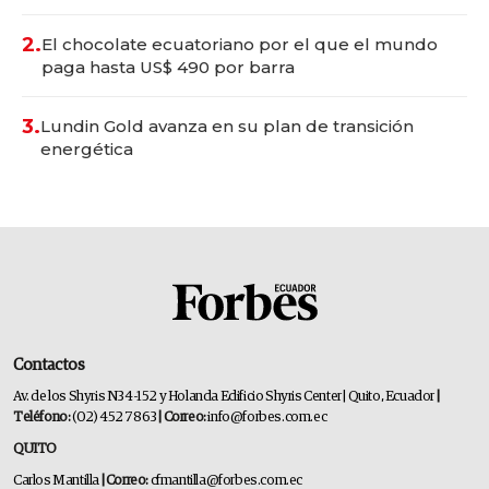
2.
El chocolate ecuatoriano por el que el mundo
paga hasta US$ 490 por barra
3.
Lundin Gold avanza en su plan de transición
energética
Contactos
Av. de los Shyris N34-152 y Holanda Edificio Shyris Center | Quito, Ecuador
|
Teléfono:
(02) 452 7863
| Correo:
info@forbes.com.ec
QUITO
Carlos Mantilla
| Correo:
cfmantilla@forbes.com.ec