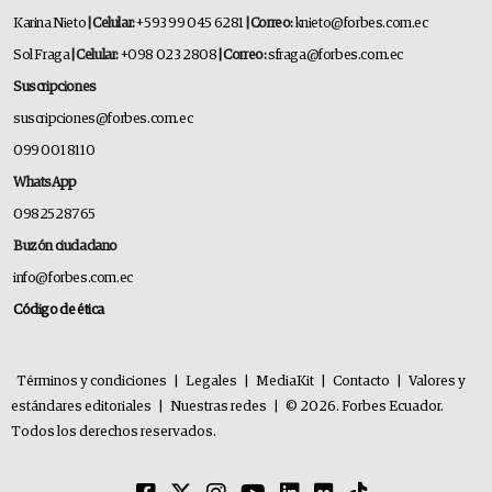
Karina Nieto
| Celular:
+593 99 045 6281
| Correo:
knieto@forbes.com.ec
Sol Fraga
| Celular:
+098 023 2808
| Correo:
sfraga@forbes.com.ec
Suscripciones
suscripciones@forbes.com.ec
099 001 8110
WhatsApp
0982528765
Buzón ciudadano
info@forbes.com.ec
Código de ética
Términos y condiciones
|
Legales
|
MediaKit
|
Contacto
|
Valores y
estándares editoriales
|
Nuestras redes
|
© 2026. Forbes Ecuador.
Todos los derechos reservados.