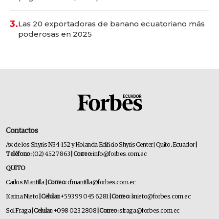
3.
Las 20 exportadoras de banano ecuatoriano más
poderosas en 2025
Contactos
Av. de los Shyris N34-152 y Holanda Edificio Shyris Center | Quito, Ecuador
|
Teléfono:
(02) 452 7863
| Correo:
info@forbes.com.ec
QUITO
Carlos Mantilla
| Correo:
cfmantilla@forbes.com.ec
Karina Nieto
| Celular:
+593 99 045 6281
| Correo:
knieto@forbes.com.ec
Sol Fraga
| Celular:
+098 023 2808
| Correo:
sfraga@forbes.com.ec