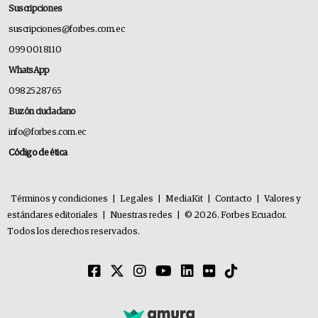
Suscripciones
suscripciones@forbes.com.ec
099 001 8110
WhatsApp
0982528765
Buzón ciudadano
info@forbes.com.ec
Código de ética
Términos y condiciones
|
Legales
|
MediaKit
|
Contacto
|
Valores y
estándares editoriales
|
Nuestras redes
|
© 2026. Forbes Ecuador.
Todos los derechos reservados.