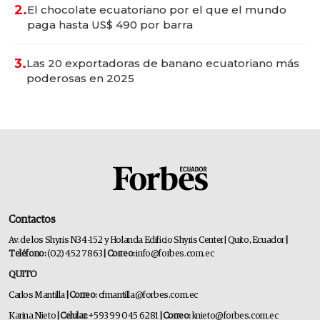
2.
El chocolate ecuatoriano por el que el mundo
paga hasta US$ 490 por barra
3.
Las 20 exportadoras de banano ecuatoriano más
poderosas en 2025
Contactos
Av. de los Shyris N34-152 y Holanda Edificio Shyris Center | Quito, Ecuador
|
Teléfono:
(02) 452 7863
| Correo:
info@forbes.com.ec
QUITO
Carlos Mantilla
| Correo:
cfmantilla@forbes.com.ec
Karina Nieto
| Celular:
+593 99 045 6281
| Correo:
knieto@forbes.com.ec