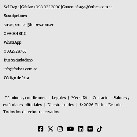
Sol Fraga
| Celular:
+098 023 2808
| Correo:
sfraga@forbes.com.ec
Suscripciones
suscripciones@forbes.com.ec
099 001 8110
WhatsApp
0982528765
Buzón ciudadano
info@forbes.com.ec
Código de ética
Términos y condiciones
|
Legales
|
MediaKit
|
Contacto
|
Valores y
estándares editoriales
|
Nuestras redes
|
© 2026. Forbes Ecuador.
Todos los derechos reservados.