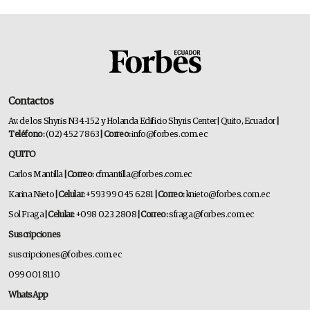
Contactos
Av. de los Shyris N34-152 y Holanda Edificio Shyris Center | Quito, Ecuador
|
Teléfono:
(02) 452 7863
| Correo:
info@forbes.com.ec
QUITO
Carlos Mantilla
| Correo:
cfmantilla@forbes.com.ec
Karina Nieto
| Celular:
+593 99 045 6281
| Correo:
knieto@forbes.com.ec
Sol Fraga
| Celular:
+098 023 2808
| Correo:
sfraga@forbes.com.ec
Suscripciones
suscripciones@forbes.com.ec
099 001 8110
WhatsApp