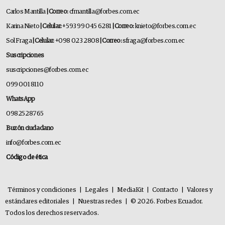
Carlos Mantilla
| Correo:
cfmantilla@forbes.com.ec
Karina Nieto
| Celular:
+593 99 045 6281
| Correo:
knieto@forbes.com.ec
Sol Fraga
| Celular:
+098 023 2808
| Correo:
sfraga@forbes.com.ec
Suscripciones
suscripciones@forbes.com.ec
099 001 8110
WhatsApp
0982528765
Buzón ciudadano
info@forbes.com.ec
Código de ética
Términos y condiciones
|
Legales
|
MediaKit
|
Contacto
|
Valores y
estándares editoriales
|
Nuestras redes
|
© 2026. Forbes Ecuador.
Todos los derechos reservados.