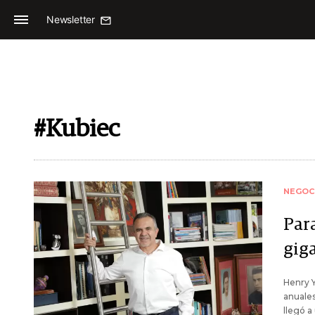
Newsletter
#Kubiec
NEGOC
Par
gig
Henry Y
anuales
llegó a