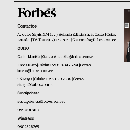
Contactos
Av. de los Shyris N34-152 y Holanda Edificio Shyris Center | Quito,
Ecuador
| Teléfono:
(02) 452 7863
| Correo:
info@forbes.com.ec
QUITO
Carlos Mantilla
| Correo:
cfmantilla@forbes.com.ec
Karina Nieto
| Celular:
+593 99 045 6281
| Correo:
knieto@forbes.com.ec
Sol Fraga
| Celular:
+098 023 2808
| Correo:
sfraga@forbes.com.ec
Suscripciones
suscripciones@forbes.com.ec
099 001 8110
WhatsApp
0982528765