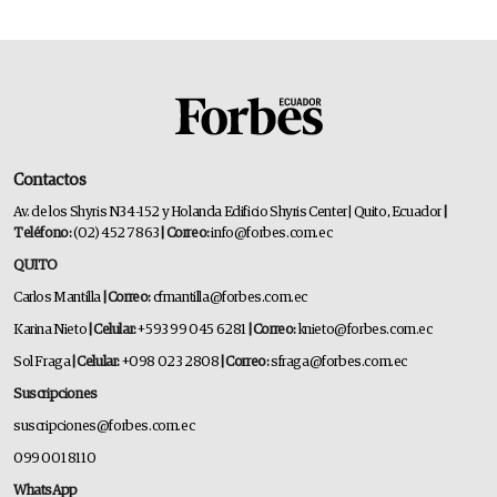
Contactos
Av. de los Shyris N34-152 y Holanda Edificio Shyris Center | Quito, Ecuador
|
Teléfono:
(02) 452 7863
| Correo:
info@forbes.com.ec
QUITO
Carlos Mantilla
| Correo:
cfmantilla@forbes.com.ec
Karina Nieto
| Celular:
+593 99 045 6281
| Correo:
knieto@forbes.com.ec
Sol Fraga
| Celular:
+098 023 2808
| Correo:
sfraga@forbes.com.ec
Suscripciones
suscripciones@forbes.com.ec
099 001 8110
WhatsApp