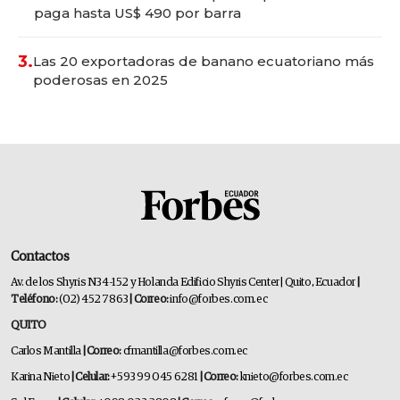
paga hasta US$ 490 por barra
3.
Las 20 exportadoras de banano ecuatoriano más
poderosas en 2025
Contactos
Av. de los Shyris N34-152 y Holanda Edificio Shyris Center | Quito, Ecuador
|
Teléfono:
(02) 452 7863
| Correo:
info@forbes.com.ec
QUITO
Carlos Mantilla
| Correo:
cfmantilla@forbes.com.ec
Karina Nieto
| Celular:
+593 99 045 6281
| Correo:
knieto@forbes.com.ec