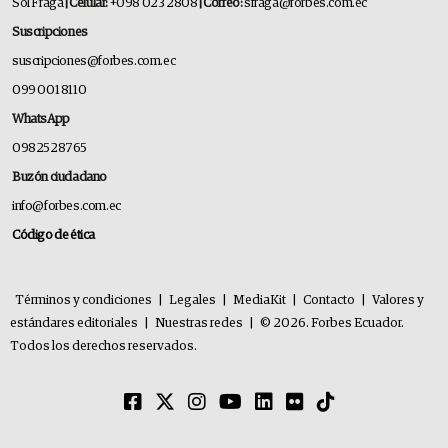
Sol Fraga
| Celular:
+098 023 2808
| Correo:
sfraga@forbes.com.ec
Suscripciones
suscripciones@forbes.com.ec
099 001 8110
WhatsApp
0982528765
Buzón ciudadano
info@forbes.com.ec
Código de ética
Términos y condiciones
|
Legales
|
MediaKit
|
Contacto
|
Valores y
estándares editoriales
|
Nuestras redes
|
© 2026. Forbes Ecuador.
Todos los derechos reservados.