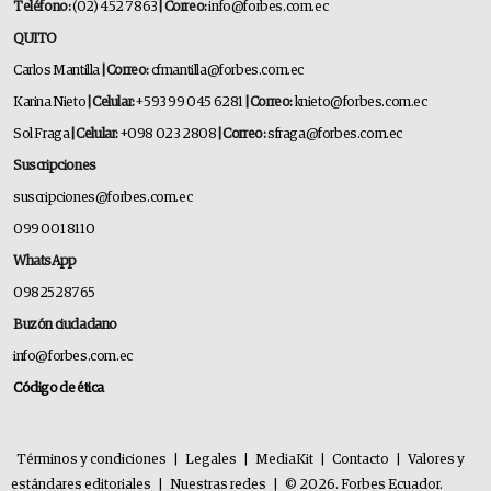
Teléfono:
(02) 452 7863
| Correo:
info@forbes.com.ec
QUITO
Carlos Mantilla
| Correo:
cfmantilla@forbes.com.ec
Karina Nieto
| Celular:
+593 99 045 6281
| Correo:
knieto@forbes.com.ec
Sol Fraga
| Celular:
+098 023 2808
| Correo:
sfraga@forbes.com.ec
Suscripciones
suscripciones@forbes.com.ec
099 001 8110
WhatsApp
0982528765
Buzón ciudadano
info@forbes.com.ec
Código de ética
Términos y condiciones
|
Legales
|
MediaKit
|
Contacto
|
Valores y
estándares editoriales
|
Nuestras redes
|
© 2026. Forbes Ecuador.