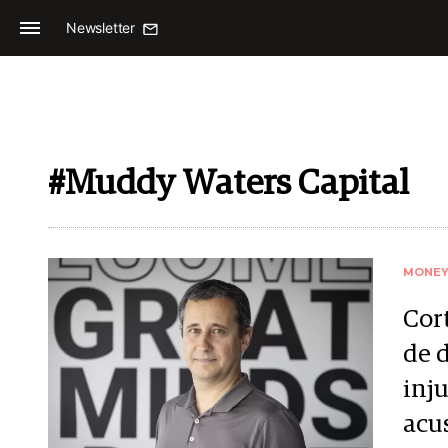
Newsletter
#Muddy Waters Capital
MONE
Cor
de 
inj
acu