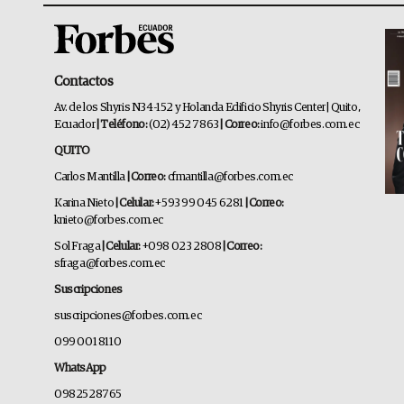
Contactos
Av. de los Shyris N34-152 y Holanda Edificio Shyris Center | Quito,
Ecuador
| Teléfono:
(02) 452 7863
| Correo:
info@forbes.com.ec
QUITO
Carlos Mantilla
| Correo:
cfmantilla@forbes.com.ec
Karina Nieto
| Celular:
+593 99 045 6281
| Correo:
knieto@forbes.com.ec
Sol Fraga
| Celular:
+098 023 2808
| Correo:
sfraga@forbes.com.ec
Suscripciones
suscripciones@forbes.com.ec
099 001 8110
WhatsApp
0982528765