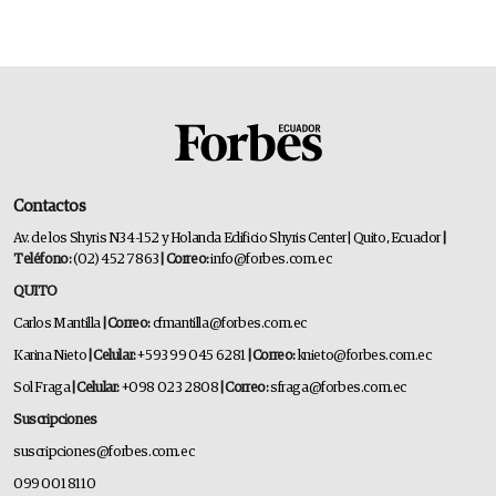
Contactos
Av. de los Shyris N34-152 y Holanda Edificio Shyris Center | Quito, Ecuador
|
Teléfono:
(02) 452 7863
| Correo:
info@forbes.com.ec
QUITO
Carlos Mantilla
| Correo:
cfmantilla@forbes.com.ec
Karina Nieto
| Celular:
+593 99 045 6281
| Correo:
knieto@forbes.com.ec
Sol Fraga
| Celular:
+098 023 2808
| Correo:
sfraga@forbes.com.ec
Suscripciones
suscripciones@forbes.com.ec
099 001 8110