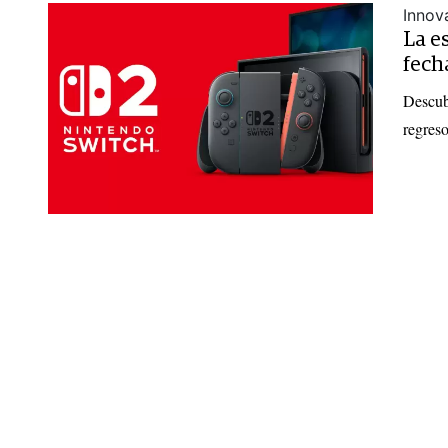
Innov
La e
fech
Descubr
regreso