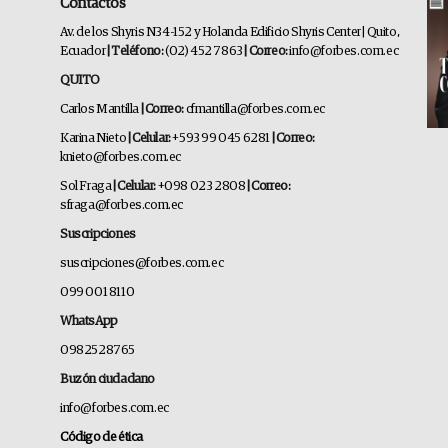
Contactos
Av. de los Shyris N34-152 y Holanda Edificio Shyris Center | Quito,
Ecuador
| Teléfono:
(02) 452 7863
| Correo:
info@forbes.com.ec
QUITO
Carlos Mantilla
| Correo:
cfmantilla@forbes.com.ec
Karina Nieto
| Celular:
+593 99 045 6281
| Correo:
knieto@forbes.com.ec
Sol Fraga
| Celular:
+098 023 2808
| Correo:
sfraga@forbes.com.ec
Suscripciones
suscripciones@forbes.com.ec
099 001 8110
WhatsApp
0982528765
Buzón ciudadano
info@forbes.com.ec
Código de ética